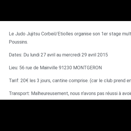
Le Judo Jujitsu Corbeil/Etiolles organise son 1er stage mul
Poussins.
Dates: Du lundi 27 avril au mercredi 29 avril 2015
Lieu: 56 rue de Mainville 91230 MONTGERON
Tarif: 20€ les 3 jours, cantine comprise. (car le club prend 
Transport: Malheureusement, nous n’avons pas réussi à avoir 
d’organiser. Favorisez le covoiturage.
Activités: Judo, Sports co, Jeux co, Ateliers créatifs, Jeux e
Les dossiers d’inscriptions seront distribués à partir du lun