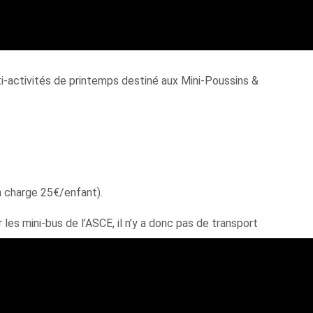
ti-activités de printemps destiné aux Mini-Poussins &
en charge 25€/enfant).
les mini-bus de l’ASCE, il n’y a donc pas de transport
n extérieur, Atelier vidéo et autres.
di 23 mars 2015.