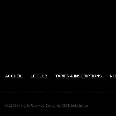
ACCUEIL
LE CLUB
TARIFS & INSCRIPTIONS
NO
© 2021 All rights Reserved. Design by ASCE Judo Jujitsu