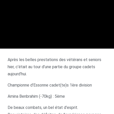
Après les belles prestations des vétérans et seniors
hier, c’était au tour d’une partie du groupe cadets
aujourd’hui.
Championne d’Essonne cadet(te)s 1ère division
Amina Benbrahim (-70kg) : 5ème
De beaux combats, un bel état d’esprit.