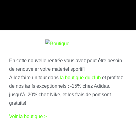
En cette nouvelle rentrée vous avez peut-être besoin
de renouveler votre matériel sportif!
Allez faire un tour dans
la boutique du club
et profitez
de nos tarifs exceptionnels : -15% chez Adidas,
jusqu’à -20% chez Nike, et les frais de port sont
gratuits!
Voir la boutique >