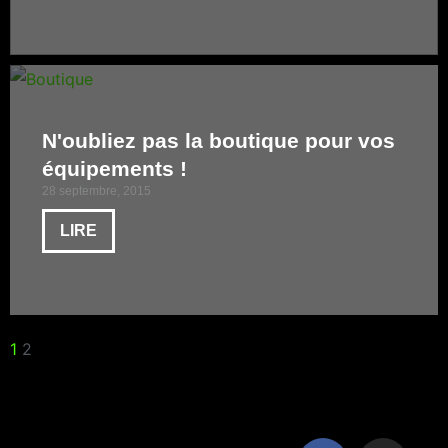
N'oubliez pas la boutique pour vos
équipements !
28 septembre, 2015
LIRE
1
2