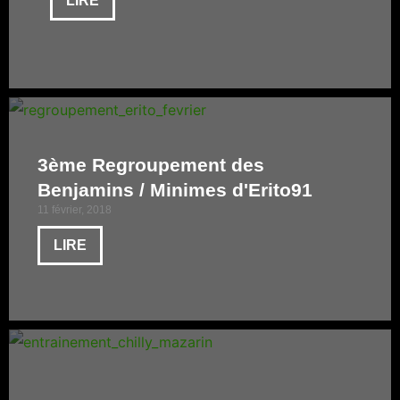
LIRE
3ème Regroupement des
Benjamins / Minimes d'Erito91
11 février, 2018
LIRE